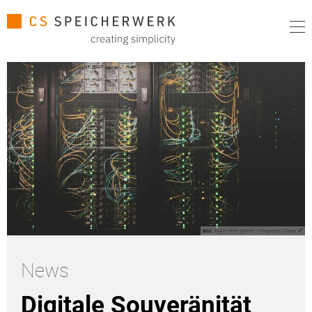
Bild:
Taylor Vick @tvick / Unsplash Lizenz
News
Digitale Souveränität