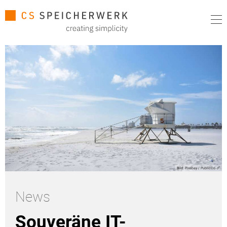
Bild:
Pixabay / PublicCo
News
Souveräne IT-