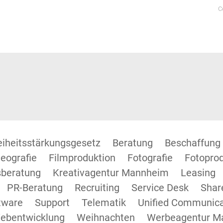
C
reiheitsstärkungsgesetz
Beratung
Beschaffung
eografie
Filmproduktion
Fotografie
Fotopro
beratung
Kreativagentur Mannheim
Leasing
PR-Beratung
Recruiting
Service Desk
Shar
tware
Support
Telematik
Unified Communica
ebentwicklung
Weihnachten
Werbeagentur M