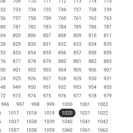
708
709
710
711
712
713
714
715
732
733
734
735
736
737
738
739
756
757
758
759
760
761
762
763
780
781
782
783
784
785
786
787
804
805
806
807
808
809
810
811
828
829
830
831
832
833
834
835
852
853
854
855
856
857
858
859
876
877
878
879
880
881
882
883
900
901
902
903
904
905
906
907
924
925
926
927
928
929
930
931
948
949
950
951
952
953
954
955
972
973
974
975
976
977
978
979
996
997
998
999
1000
1001
1002
6
1017
1018
1019
1020
1021
1022
6
1037
1038
1039
1040
1041
1042
6
1057
1058
1059
1060
1061
1062