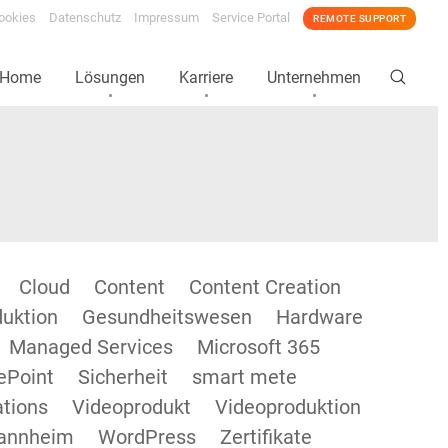
ookies
Datenschutz
Impressum
Service Portal
REMOTE SUPPORT
Home
Lösungen
Karriere
Unternehmen
Cloud
Content
Content Creation
duktion
Gesundheitswesen
Hardware
Managed Services
Microsoft 365
ePoint
Sicherheit
smart mete
tions
Videoprodukt
Videoproduktion
annheim
WordPress
Zertifikate