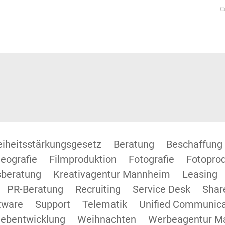
C
reiheitsstärkungsgesetz
Beratung
Beschaffung
eografie
Filmproduktion
Fotografie
Fotopro
beratung
Kreativagentur Mannheim
Leasing
PR-Beratung
Recruiting
Service Desk
Shar
tware
Support
Telematik
Unified Communica
ebentwicklung
Weihnachten
Werbeagentur M