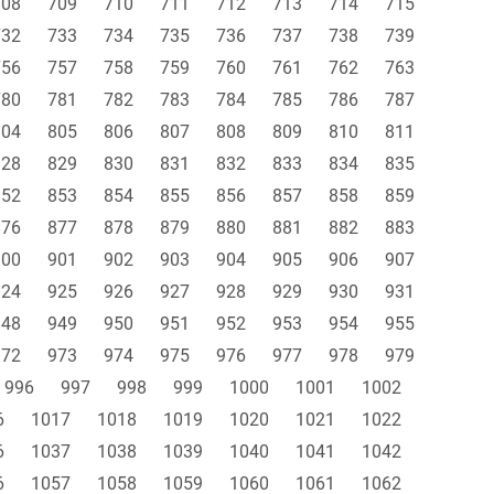
708
709
710
711
712
713
714
715
732
733
734
735
736
737
738
739
756
757
758
759
760
761
762
763
780
781
782
783
784
785
786
787
804
805
806
807
808
809
810
811
828
829
830
831
832
833
834
835
852
853
854
855
856
857
858
859
876
877
878
879
880
881
882
883
900
901
902
903
904
905
906
907
924
925
926
927
928
929
930
931
948
949
950
951
952
953
954
955
972
973
974
975
976
977
978
979
996
997
998
999
1000
1001
1002
6
1017
1018
1019
1020
1021
1022
6
1037
1038
1039
1040
1041
1042
6
1057
1058
1059
1060
1061
1062