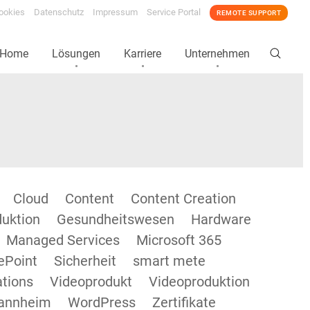
ookies
Datenschutz
Impressum
Service Portal
REMOTE SUPPORT
Home
Lösungen
Karriere
Unternehmen
Cloud
Content
Content Creation
duktion
Gesundheitswesen
Hardware
Managed Services
Microsoft 365
ePoint
Sicherheit
smart mete
tions
Videoprodukt
Videoproduktion
annheim
WordPress
Zertifikate