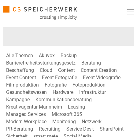
Alle Themen
Akuvox
Backup
Barrierefreiheitsstärkungsgesetz
Beratung
Beschaffung
Cloud
Content
Content Creation
Event-Content
Event-Fotografie
Event-Videografie
Filmproduktion
Fotografie
Fotoproduktion
Gesundheitswesen
Hardware
Infrastruktur
Kampagne
Kommunikationsberatung
Kreativagentur Mannheim
Leasing
Managed Services
Microsoft 365
Modern Workplace
Monitoring
Netzwerk
PR-Beratung
Recruiting
Service Desk
SharePoint
Sicherheit
smart mete
Social Media