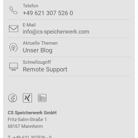
Telefon

+49 621 307 526 0
E-Mail

info@cs-speicherwerk.com
Aktuelle Themen

Unser Blog
Schnellzugriff

Remote Support



CS Speicherwerk GmbH
Fritz-Salm-Straße 1
68167 Mannheim
T: +49 621 307526 - 0