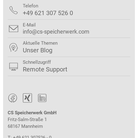
Telefon

+49 621 307 526 0
E-Mail

info@cs-speicherwerk.com
Aktuelle Themen

Unser Blog
Schnellzugriff

Remote Support



CS Speicherwerk GmbH
Fritz-Salm-Straße 1
68167 Mannheim
T: +49 621 307526 - 0