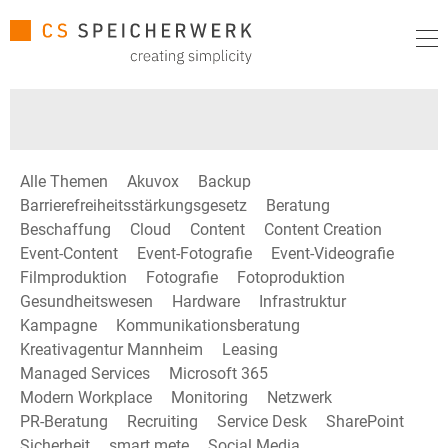
Alle Themen
Akuvox
Backup
Barrierefreiheitsstärkungsgesetz
Beratung
Beschaffung
Cloud
Content
Content Creation
Event-Content
Event-Fotografie
Event-Videografie
Filmproduktion
Fotografie
Fotoproduktion
Gesundheitswesen
Hardware
Infrastruktur
Kampagne
Kommunikationsberatung
Kreativagentur Mannheim
Leasing
Managed Services
Microsoft 365
Modern Workplace
Monitoring
Netzwerk
PR-Beratung
Recruiting
Service Desk
SharePoint
Sicherheit
smart mete
Social Media