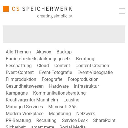
Alle Themen
Akuvox
Backup
Barrierefreiheitsstärkungsgesetz
Beratung
Beschaffung
Cloud
Content
Content Creation
Event-Content
Event-Fotografie
Event-Videografie
Filmproduktion
Fotografie
Fotoproduktion
Gesundheitswesen
Hardware
Infrastruktur
Kampagne
Kommunikationsberatung
Kreativagentur Mannheim
Leasing
Managed Services
Microsoft 365
Modern Workplace
Monitoring
Netzwerk
PR-Beratung
Recruiting
Service Desk
SharePoint
Sicherheit
smart mete
Social Media