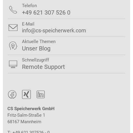
Telefon

+49 621 307 526 0
E-Mail

info@cs-speicherwerk.com
Aktuelle Themen

Unser Blog
Schnellzugriff

Remote Support



CS Speicherwerk GmbH
Fritz-Salm-Straße 1
68167 Mannheim
T: +49 621 307526 - 0