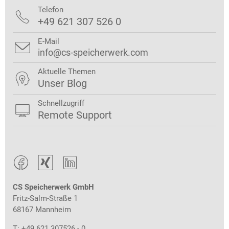
Telefon

+49 621 307 526 0
E-Mail

info@cs-speicherwerk.com
Aktuelle Themen

Unser Blog
Schnellzugriff

Remote Support



CS Speicherwerk GmbH
Fritz-Salm-Straße 1
68167 Mannheim
T: +49 621 307526 - 0