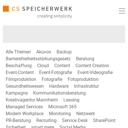
Alle Themen
Akuvox
Backup
Barrierefreiheitsstärkungsgesetz
Beratung
Beschaffung
Cloud
Content
Content Creation
Event-Content
Event-Fotografie
Event-Videografie
Filmproduktion
Fotografie
Fotoproduktion
Gesundheitswesen
Hardware
Infrastruktur
Kampagne
Kommunikationsberatung
Kreativagentur Mannheim
Leasing
Managed Services
Microsoft 365
Modern Workplace
Monitoring
Netzwerk
PR-Beratung
Recruiting
Service Desk
SharePoint
Sicherheit
smart mete
Social Media