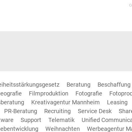
C
reiheitsstärkungsgesetz
Beratung
Beschaffung
eografie
Filmproduktion
Fotografie
Fotopro
beratung
Kreativagentur Mannheim
Leasing
PR-Beratung
Recruiting
Service Desk
Shar
tware
Support
Telematik
Unified Communica
ebentwicklung
Weihnachten
Werbeagentur M