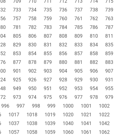
708
709
710
711
712
713
714
715
732
733
734
735
736
737
738
739
756
757
758
759
760
761
762
763
780
781
782
783
784
785
786
787
804
805
806
807
808
809
810
811
828
829
830
831
832
833
834
835
852
853
854
855
856
857
858
859
876
877
878
879
880
881
882
883
900
901
902
903
904
905
906
907
924
925
926
927
928
929
930
931
948
949
950
951
952
953
954
955
972
973
974
975
976
977
978
979
996
997
998
999
1000
1001
1002
6
1017
1018
1019
1020
1021
1022
6
1037
1038
1039
1040
1041
1042
6
1057
1058
1059
1060
1061
1062