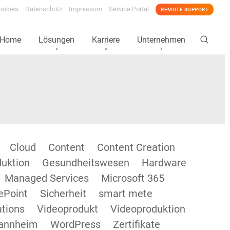
ookies
Datenschutz
Impressum
Service Portal
REMOTE SUPPORT
Home
Lösungen
Karriere
Unternehmen
Cloud
Content
Content Creation
duktion
Gesundheitswesen
Hardware
Managed Services
Microsoft 365
ePoint
Sicherheit
smart mete
tions
Videoprodukt
Videoproduktion
annheim
WordPress
Zertifikate