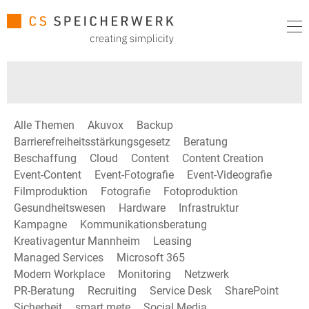
Alle Themen
Akuvox
Backup
Barrierefreiheitsstärkungsgesetz
Beratung
Beschaffung
Cloud
Content
Content Creation
Event-Content
Event-Fotografie
Event-Videografie
Filmproduktion
Fotografie
Fotoproduktion
Gesundheitswesen
Hardware
Infrastruktur
Kampagne
Kommunikationsberatung
Kreativagentur Mannheim
Leasing
Managed Services
Microsoft 365
Modern Workplace
Monitoring
Netzwerk
PR-Beratung
Recruiting
Service Desk
SharePoint
Sicherheit
smart mete
Social Media