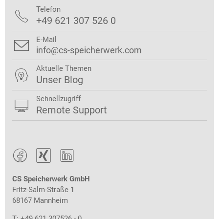
Telefon

+49 621 307 526 0
E-Mail

info@cs-speicherwerk.com
Aktuelle Themen

Unser Blog
Schnellzugriff

Remote Support



CS Speicherwerk GmbH
Fritz-Salm-Straße 1
68167 Mannheim
T: +49 621 307526 - 0