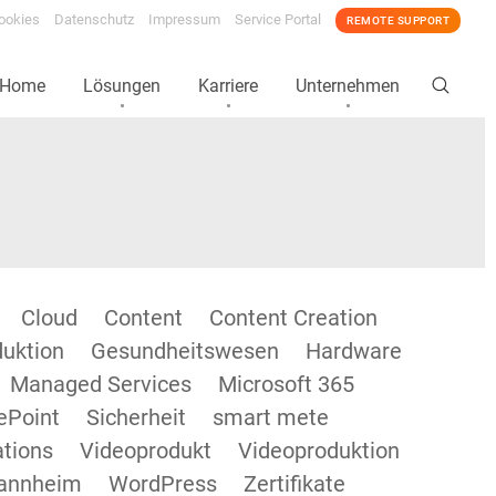
ookies
Datenschutz
Impressum
Service Portal
REMOTE SUPPORT
Home
Lösungen
Karriere
Unternehmen
Cloud
Content
Content Creation
duktion
Gesundheitswesen
Hardware
Managed Services
Microsoft 365
ePoint
Sicherheit
smart mete
tions
Videoprodukt
Videoproduktion
annheim
WordPress
Zertifikate