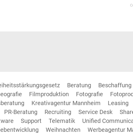
C
reiheitsstärkungsgesetz
Beratung
Beschaffung
eografie
Filmproduktion
Fotografie
Fotopro
beratung
Kreativagentur Mannheim
Leasing
PR-Beratung
Recruiting
Service Desk
Shar
tware
Support
Telematik
Unified Communica
ebentwicklung
Weihnachten
Werbeagentur M