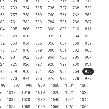
708
709
710
711
712
713
714
715
732
733
734
735
736
737
738
739
756
757
758
759
760
761
762
763
780
781
782
783
784
785
786
787
804
805
806
807
808
809
810
811
828
829
830
831
832
833
834
835
852
853
854
855
856
857
858
859
876
877
878
879
880
881
882
883
900
901
902
903
904
905
906
907
924
925
926
927
928
929
930
931
948
949
950
951
952
953
954
955
972
973
974
975
976
977
978
979
996
997
998
999
1000
1001
1002
6
1017
1018
1019
1020
1021
1022
6
1037
1038
1039
1040
1041
1042
6
1057
1058
1059
1060
1061
1062