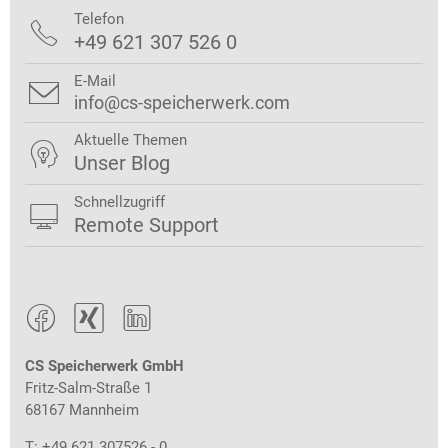
Telefon

+49 621 307 526 0
E-Mail

info@cs-speicherwerk.com
Aktuelle Themen

Unser Blog
Schnellzugriff

Remote Support



CS Speicherwerk GmbH
Fritz-Salm-Straße 1
68167 Mannheim
T: +49 621 307526 - 0