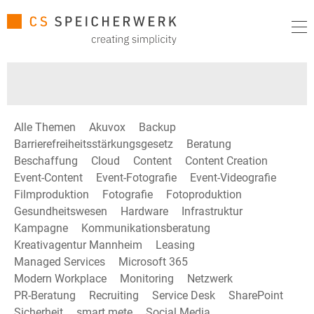
Alle Themen
Akuvox
Backup
Barrierefreiheitsstärkungsgesetz
Beratung
Beschaffung
Cloud
Content
Content Creation
Event-Content
Event-Fotografie
Event-Videografie
Filmproduktion
Fotografie
Fotoproduktion
Gesundheitswesen
Hardware
Infrastruktur
Kampagne
Kommunikationsberatung
Kreativagentur Mannheim
Leasing
Managed Services
Microsoft 365
Modern Workplace
Monitoring
Netzwerk
PR-Beratung
Recruiting
Service Desk
SharePoint
Sicherheit
smart mete
Social Media