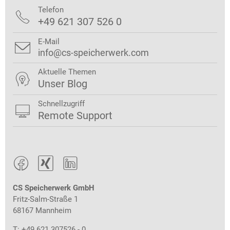
Telefon

+49 621 307 526 0
E-Mail

info@cs-speicherwerk.com
Aktuelle Themen

Unser Blog
Schnellzugriff

Remote Support



CS Speicherwerk GmbH
Fritz-Salm-Straße 1
68167 Mannheim
T: +49 621 307526 - 0