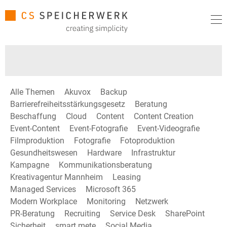
Alle Themen
Akuvox
Backup
Barrierefreiheitsstärkungsgesetz
Beratung
Beschaffung
Cloud
Content
Content Creation
Event-Content
Event-Fotografie
Event-Videografie
Filmproduktion
Fotografie
Fotoproduktion
Gesundheitswesen
Hardware
Infrastruktur
Kampagne
Kommunikationsberatung
Kreativagentur Mannheim
Leasing
Managed Services
Microsoft 365
Modern Workplace
Monitoring
Netzwerk
PR-Beratung
Recruiting
Service Desk
SharePoint
Sicherheit
smart mete
Social Media