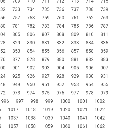
708
709
710
711
712
713
714
715
732
733
734
735
736
737
738
739
756
757
758
759
760
761
762
763
780
781
782
783
784
785
786
787
804
805
806
807
808
809
810
811
828
829
830
831
832
833
834
835
852
853
854
855
856
857
858
859
876
877
878
879
880
881
882
883
900
901
902
903
904
905
906
907
924
925
926
927
928
929
930
931
948
949
950
951
952
953
954
955
972
973
974
975
976
977
978
979
996
997
998
999
1000
1001
1002
6
1017
1018
1019
1020
1021
1022
6
1037
1038
1039
1040
1041
1042
6
1057
1058
1059
1060
1061
1062