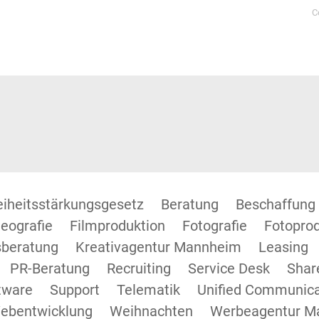
C
reiheitsstärkungsgesetz
Beratung
Beschaffung
eografie
Filmproduktion
Fotografie
Fotopro
beratung
Kreativagentur Mannheim
Leasing
PR-Beratung
Recruiting
Service Desk
Shar
tware
Support
Telematik
Unified Communica
ebentwicklung
Weihnachten
Werbeagentur M