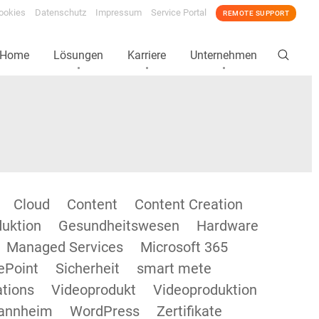
ookies
Datenschutz
Impressum
Service Portal
REMOTE SUPPORT
Home
Lösungen
Karriere
Unternehmen
Cloud
Content
Content Creation
duktion
Gesundheitswesen
Hardware
Managed Services
Microsoft 365
ePoint
Sicherheit
smart mete
tions
Videoprodukt
Videoproduktion
annheim
WordPress
Zertifikate