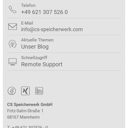
Telefon

+49 621 307 526 0
E-Mail

info@cs-speicherwerk.com
Aktuelle Themen

Unser Blog
Schnellzugriff

Remote Support



CS Speicherwerk GmbH
Fritz-Salm-Straße 1
68167 Mannheim
T: +49 621 307526 - 0