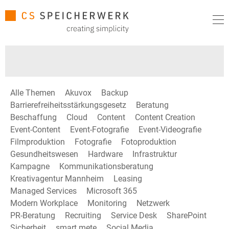
Alle Themen
Akuvox
Backup
Barrierefreiheitsstärkungsgesetz
Beratung
Beschaffung
Cloud
Content
Content Creation
Event-Content
Event-Fotografie
Event-Videografie
Filmproduktion
Fotografie
Fotoproduktion
Gesundheitswesen
Hardware
Infrastruktur
Kampagne
Kommunikationsberatung
Kreativagentur Mannheim
Leasing
Managed Services
Microsoft 365
Modern Workplace
Monitoring
Netzwerk
PR-Beratung
Recruiting
Service Desk
SharePoint
Sicherheit
smart mete
Social Media