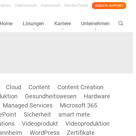
ookies
Datenschutz
Impressum
Service Portal
REMOTE SUPPORT
Home
Lösungen
Karriere
Unternehmen
Cloud
Content
Content Creation
duktion
Gesundheitswesen
Hardware
Managed Services
Microsoft 365
ePoint
Sicherheit
smart mete
tions
Videoprodukt
Videoproduktion
annheim
WordPress
Zertifikate