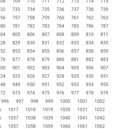
708
709
710
711
712
713
714
715
732
733
734
735
736
737
738
739
756
757
758
759
760
761
762
763
780
781
782
783
784
785
786
787
804
805
806
807
808
809
810
811
828
829
830
831
832
833
834
835
852
853
854
855
856
857
858
859
876
877
878
879
880
881
882
883
900
901
902
903
904
905
906
907
924
925
926
927
928
929
930
931
948
949
950
951
952
953
954
955
972
973
974
975
976
977
978
979
996
997
998
999
1000
1001
1002
6
1017
1018
1019
1020
1021
1022
6
1037
1038
1039
1040
1041
1042
6
1057
1058
1059
1060
1061
1062