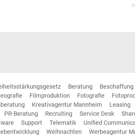
C
reiheitsstärkungsgesetz
Beratung
Beschaffung
eografie
Filmproduktion
Fotografie
Fotopro
beratung
Kreativagentur Mannheim
Leasing
PR-Beratung
Recruiting
Service Desk
Shar
tware
Support
Telematik
Unified Communica
ebentwicklung
Weihnachten
Werbeagentur M