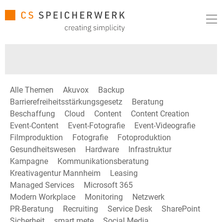
Alle Themen
Akuvox
Backup
Barrierefreiheitsstärkungsgesetz
Beratung
Beschaffung
Cloud
Content
Content Creation
Event-Content
Event-Fotografie
Event-Videografie
Filmproduktion
Fotografie
Fotoproduktion
Gesundheitswesen
Hardware
Infrastruktur
Kampagne
Kommunikationsberatung
Kreativagentur Mannheim
Leasing
Managed Services
Microsoft 365
Modern Workplace
Monitoring
Netzwerk
PR-Beratung
Recruiting
Service Desk
SharePoint
Sicherheit
smart mete
Social Media