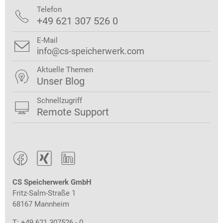
Telefon

+49 621 307 526 0
E-Mail

info@cs-speicherwerk.com
Aktuelle Themen

Unser Blog
Schnellzugriff

Remote Support



CS Speicherwerk GmbH
Fritz-Salm-Straße 1
68167 Mannheim
T: +49 621 307526 - 0