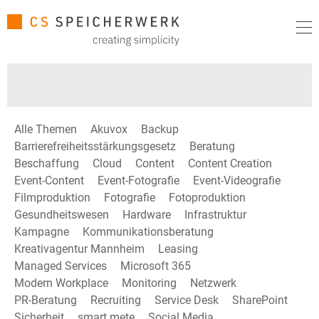
Alle Themen
Akuvox
Backup
Barrierefreiheitsstärkungsgesetz
Beratung
Beschaffung
Cloud
Content
Content Creation
Event-Content
Event-Fotografie
Event-Videografie
Filmproduktion
Fotografie
Fotoproduktion
Gesundheitswesen
Hardware
Infrastruktur
Kampagne
Kommunikationsberatung
Kreativagentur Mannheim
Leasing
Managed Services
Microsoft 365
Modern Workplace
Monitoring
Netzwerk
PR-Beratung
Recruiting
Service Desk
SharePoint
Sicherheit
smart mete
Social Media