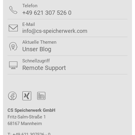
Telefon

+49 621 307 526 0
E-Mail

info@cs-speicherwerk.com
Aktuelle Themen

Unser Blog
Schnellzugriff

Remote Support



CS Speicherwerk GmbH
Fritz-Salm-Straße 1
68167 Mannheim
T: +49 621 307526 - 0