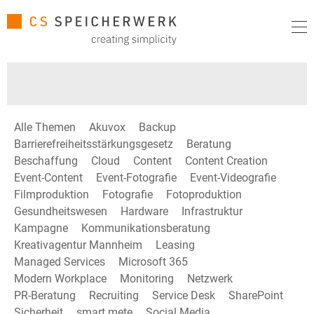
Alle Themen
Akuvox
Backup
Barrierefreiheitsstärkungsgesetz
Beratung
Beschaffung
Cloud
Content
Content Creation
Event-Content
Event-Fotografie
Event-Videografie
Filmproduktion
Fotografie
Fotoproduktion
Gesundheitswesen
Hardware
Infrastruktur
Kampagne
Kommunikationsberatung
Kreativagentur Mannheim
Leasing
Managed Services
Microsoft 365
Modern Workplace
Monitoring
Netzwerk
PR-Beratung
Recruiting
Service Desk
SharePoint
Sicherheit
smart mete
Social Media