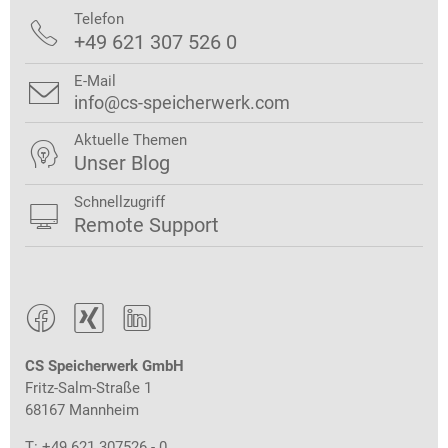
Telefon

+49 621 307 526 0
E-Mail

info@cs-speicherwerk.com
Aktuelle Themen

Unser Blog
Schnellzugriff

Remote Support



CS Speicherwerk GmbH
Fritz-Salm-Straße 1
68167 Mannheim
T: +49 621 307526 - 0