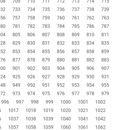
708
709
710
711
712
713
714
715
732
733
734
735
736
737
738
739
756
757
758
759
760
761
762
763
780
781
782
783
784
785
786
787
804
805
806
807
808
809
810
811
828
829
830
831
832
833
834
835
852
853
854
855
856
857
858
859
876
877
878
879
880
881
882
883
900
901
902
903
904
905
906
907
924
925
926
927
928
929
930
931
948
949
950
951
952
953
954
955
972
973
974
975
976
977
978
979
996
997
998
999
1000
1001
1002
6
1017
1018
1019
1020
1021
1022
6
1037
1038
1039
1040
1041
1042
6
1057
1058
1059
1060
1061
1062