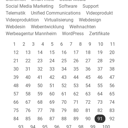
Social Media Marketing
Software
Support
Telematik
Unified Communications
Videoprodukt
Videoproduktion
Virtualisierung
Webdesign
Webdesin
Webentwicklung
Weihnachten
Werbeagentur Mannheim
WordPress
Zertifikate
1
2
3
4
5
6
7
8
9
10
11
12
13
14
15
16
17
18
19
20
21
22
23
24
25
26
27
28
29
30
31
32
33
34
35
36
37
38
39
40
41
42
43
44
45
46
47
48
49
50
51
52
53
54
55
56
57
58
59
60
61
62
63
64
65
66
67
68
69
70
71
72
73
74
75
76
77
78
79
80
81
82
83
84
85
86
87
88
89
90
91
92
93
94
95
96
97
98
99
100