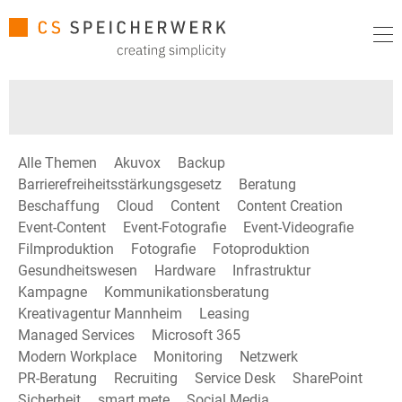
Alle Themen
Akuvox
Backup
Barrierefreiheitsstärkungsgesetz
Beratung
Beschaffung
Cloud
Content
Content Creation
Event-Content
Event-Fotografie
Event-Videografie
Filmproduktion
Fotografie
Fotoproduktion
Gesundheitswesen
Hardware
Infrastruktur
Kampagne
Kommunikationsberatung
Kreativagentur Mannheim
Leasing
Managed Services
Microsoft 365
Modern Workplace
Monitoring
Netzwerk
PR-Beratung
Recruiting
Service Desk
SharePoint
Sicherheit
smart mete
Social Media