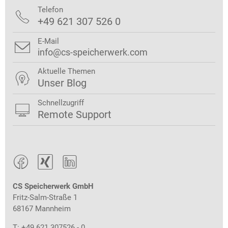
Telefon

+49 621 307 526 0
E-Mail

info@cs-speicherwerk.com
Aktuelle Themen

Unser Blog
Schnellzugriff

Remote Support



CS Speicherwerk GmbH
Fritz-Salm-Straße 1
68167 Mannheim
T: +49 621 307526 - 0