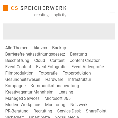
Alle Themen
Akuvox
Backup
Barrierefreiheitsstärkungsgesetz
Beratung
Beschaffung
Cloud
Content
Content Creation
Event-Content
Event-Fotografie
Event-Videografie
Filmproduktion
Fotografie
Fotoproduktion
Gesundheitswesen
Hardware
Infrastruktur
Kampagne
Kommunikationsberatung
Kreativagentur Mannheim
Leasing
Managed Services
Microsoft 365
Modern Workplace
Monitoring
Netzwerk
PR-Beratung
Recruiting
Service Desk
SharePoint
Sicherheit
smart mete
Social Media