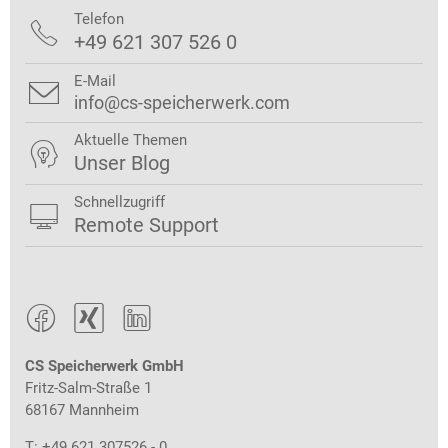
Telefon

+49 621 307 526 0
E-Mail

info@cs-speicherwerk.com
Aktuelle Themen

Unser Blog
Schnellzugriff

Remote Support



CS Speicherwerk GmbH
Fritz-Salm-Straße 1
68167 Mannheim
T: +49 621 307526 - 0