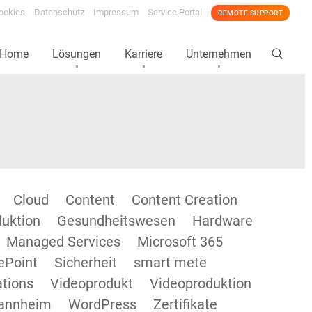
ookies
Datenschutz
Impressum
Service Portal
REMOTE SUPPORT
Home
Lösungen
Karriere
Unternehmen
Cloud
Content
Content Creation
duktion
Gesundheitswesen
Hardware
Managed Services
Microsoft 365
ePoint
Sicherheit
smart mete
tions
Videoprodukt
Videoproduktion
annheim
WordPress
Zertifikate