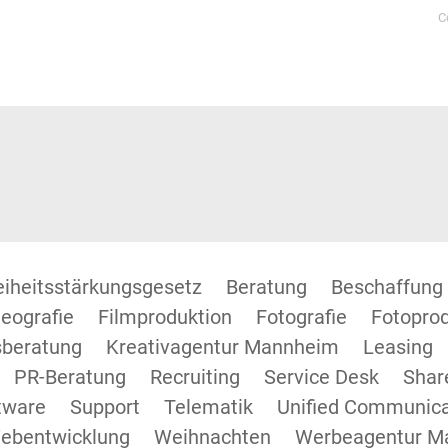
C
reiheitsstärkungsgesetz
Beratung
Beschaffung
eografie
Filmproduktion
Fotografie
Fotopro
beratung
Kreativagentur Mannheim
Leasing
PR-Beratung
Recruiting
Service Desk
Shar
tware
Support
Telematik
Unified Communica
ebentwicklung
Weihnachten
Werbeagentur M