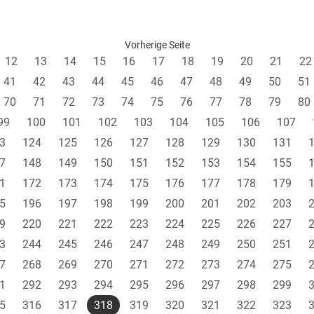
Vorherige Seite
12
13
14
15
16
17
18
19
20
21
22
41
42
43
44
45
46
47
48
49
50
51
70
71
72
73
74
75
76
77
78
79
80
99
100
101
102
103
104
105
106
107
3
124
125
126
127
128
129
130
131
7
148
149
150
151
152
153
154
155
1
172
173
174
175
176
177
178
179
5
196
197
198
199
200
201
202
203
9
220
221
222
223
224
225
226
227
3
244
245
246
247
248
249
250
251
7
268
269
270
271
272
273
274
275
1
292
293
294
295
296
297
298
299
5
316
317
318
319
320
321
322
323