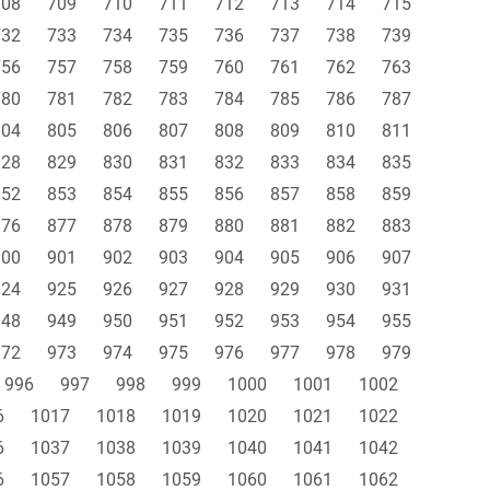
708
709
710
711
712
713
714
715
732
733
734
735
736
737
738
739
756
757
758
759
760
761
762
763
780
781
782
783
784
785
786
787
804
805
806
807
808
809
810
811
828
829
830
831
832
833
834
835
852
853
854
855
856
857
858
859
876
877
878
879
880
881
882
883
900
901
902
903
904
905
906
907
924
925
926
927
928
929
930
931
948
949
950
951
952
953
954
955
972
973
974
975
976
977
978
979
996
997
998
999
1000
1001
1002
6
1017
1018
1019
1020
1021
1022
6
1037
1038
1039
1040
1041
1042
6
1057
1058
1059
1060
1061
1062