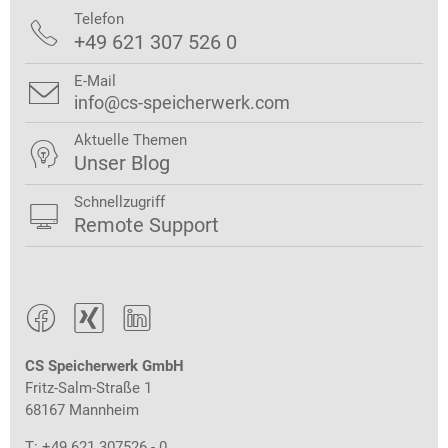
Telefon

+49 621 307 526 0
E-Mail

info@cs-speicherwerk.com
Aktuelle Themen

Unser Blog
Schnellzugriff

Remote Support



CS Speicherwerk GmbH
Fritz-Salm-Straße 1
68167 Mannheim
T: +49 621 307526 - 0