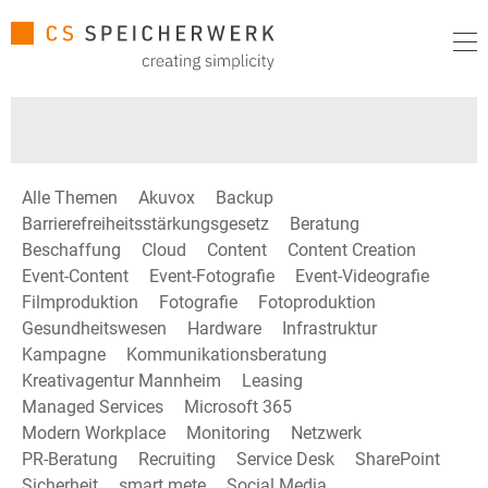
Alle Themen
Akuvox
Backup
Barrierefreiheitsstärkungsgesetz
Beratung
Beschaffung
Cloud
Content
Content Creation
Event-Content
Event-Fotografie
Event-Videografie
Filmproduktion
Fotografie
Fotoproduktion
Gesundheitswesen
Hardware
Infrastruktur
Kampagne
Kommunikationsberatung
Kreativagentur Mannheim
Leasing
Managed Services
Microsoft 365
Modern Workplace
Monitoring
Netzwerk
PR-Beratung
Recruiting
Service Desk
SharePoint
Sicherheit
smart mete
Social Media