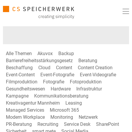
Alle Themen
Akuvox
Backup
Barrierefreiheitsstärkungsgesetz
Beratung
Beschaffung
Cloud
Content
Content Creation
Event-Content
Event-Fotografie
Event-Videografie
Filmproduktion
Fotografie
Fotoproduktion
Gesundheitswesen
Hardware
Infrastruktur
Kampagne
Kommunikationsberatung
Kreativagentur Mannheim
Leasing
Managed Services
Microsoft 365
Modern Workplace
Monitoring
Netzwerk
PR-Beratung
Recruiting
Service Desk
SharePoint
Sicherheit
smart mete
Social Media