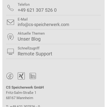
Telefon

+49 621 307 526 0
E-Mail

info@cs-speicherwerk.com
Aktuelle Themen

Unser Blog
Schnellzugriff

Remote Support



CS Speicherwerk GmbH
Fritz-Salm-Straße 1
68167 Mannheim
T: +49 621 307526 - 0