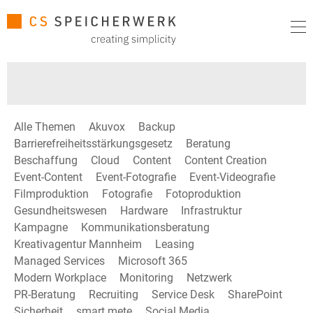
Alle Themen
Akuvox
Backup
Barrierefreiheitsstärkungsgesetz
Beratung
Beschaffung
Cloud
Content
Content Creation
Event-Content
Event-Fotografie
Event-Videografie
Filmproduktion
Fotografie
Fotoproduktion
Gesundheitswesen
Hardware
Infrastruktur
Kampagne
Kommunikationsberatung
Kreativagentur Mannheim
Leasing
Managed Services
Microsoft 365
Modern Workplace
Monitoring
Netzwerk
PR-Beratung
Recruiting
Service Desk
SharePoint
Sicherheit
smart mete
Social Media