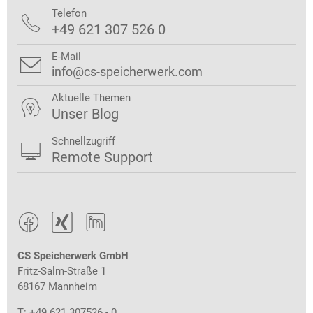
Telefon

+49 621 307 526 0
E-Mail

info@cs-speicherwerk.com
Aktuelle Themen

Unser Blog
Schnellzugriff

Remote Support



CS Speicherwerk GmbH
Fritz-Salm-Straße 1
68167 Mannheim
T: +49 621 307526 - 0