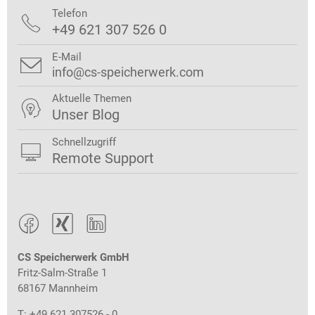
Telefon

+49 621 307 526 0
E-Mail

info@cs-speicherwerk.com
Aktuelle Themen

Unser Blog
Schnellzugriff

Remote Support



CS Speicherwerk GmbH
Fritz-Salm-Straße 1
68167 Mannheim
T: +49 621 307526 - 0