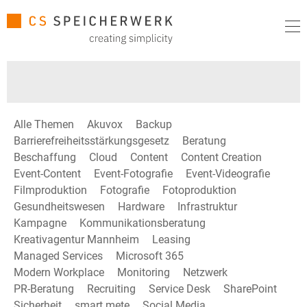
Alle Themen
Akuvox
Backup
Barrierefreiheitsstärkungsgesetz
Beratung
Beschaffung
Cloud
Content
Content Creation
Event-Content
Event-Fotografie
Event-Videografie
Filmproduktion
Fotografie
Fotoproduktion
Gesundheitswesen
Hardware
Infrastruktur
Kampagne
Kommunikationsberatung
Kreativagentur Mannheim
Leasing
Managed Services
Microsoft 365
Modern Workplace
Monitoring
Netzwerk
PR-Beratung
Recruiting
Service Desk
SharePoint
Sicherheit
smart mete
Social Media