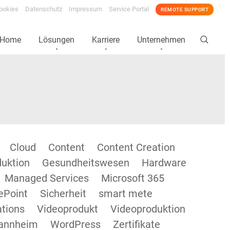
ookies
Datenschutz
Impressum
Service Portal
REMOTE SUPPORT
Home
Lösungen
Karriere
Unternehmen
Cloud
Content
Content Creation
duktion
Gesundheitswesen
Hardware
Managed Services
Microsoft 365
ePoint
Sicherheit
smart mete
tions
Videoprodukt
Videoproduktion
annheim
WordPress
Zertifikate