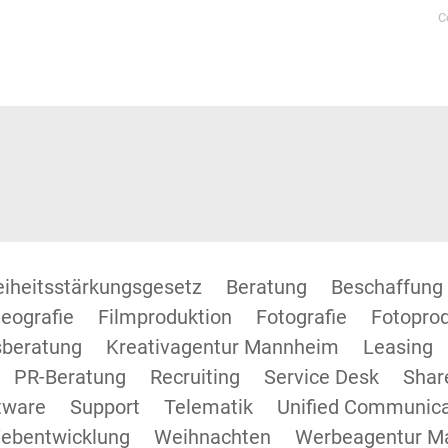
C
reiheitsstärkungsgesetz
Beratung
Beschaffung
eografie
Filmproduktion
Fotografie
Fotopro
beratung
Kreativagentur Mannheim
Leasing
PR-Beratung
Recruiting
Service Desk
Shar
tware
Support
Telematik
Unified Communica
ebentwicklung
Weihnachten
Werbeagentur M