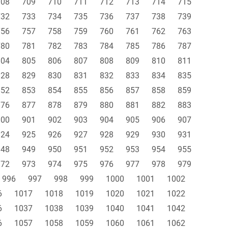
708
709
710
711
712
713
714
715
732
733
734
735
736
737
738
739
756
757
758
759
760
761
762
763
780
781
782
783
784
785
786
787
804
805
806
807
808
809
810
811
828
829
830
831
832
833
834
835
852
853
854
855
856
857
858
859
876
877
878
879
880
881
882
883
900
901
902
903
904
905
906
907
924
925
926
927
928
929
930
931
948
949
950
951
952
953
954
955
972
973
974
975
976
977
978
979
996
997
998
999
1000
1001
1002
6
1017
1018
1019
1020
1021
1022
6
1037
1038
1039
1040
1041
1042
6
1057
1058
1059
1060
1061
1062