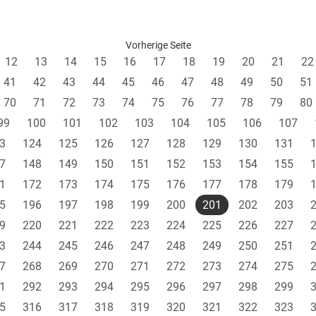
Vorherige Seite
12
13
14
15
16
17
18
19
20
21
22
41
42
43
44
45
46
47
48
49
50
51
70
71
72
73
74
75
76
77
78
79
80
99
100
101
102
103
104
105
106
107
3
124
125
126
127
128
129
130
131
7
148
149
150
151
152
153
154
155
1
172
173
174
175
176
177
178
179
5
196
197
198
199
200
201
202
203
9
220
221
222
223
224
225
226
227
3
244
245
246
247
248
249
250
251
7
268
269
270
271
272
273
274
275
1
292
293
294
295
296
297
298
299
5
316
317
318
319
320
321
322
323