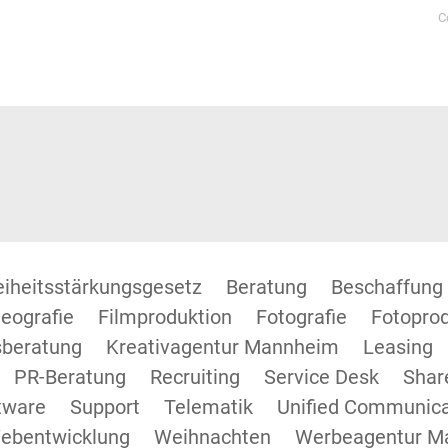
C
reiheitsstärkungsgesetz
Beratung
Beschaffung
eografie
Filmproduktion
Fotografie
Fotopro
beratung
Kreativagentur Mannheim
Leasing
PR-Beratung
Recruiting
Service Desk
Shar
tware
Support
Telematik
Unified Communica
ebentwicklung
Weihnachten
Werbeagentur M