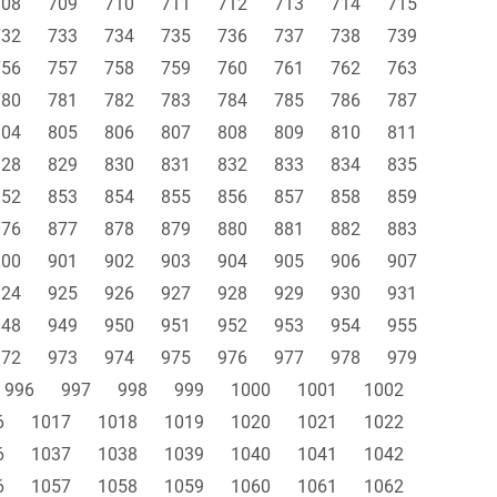
708
709
710
711
712
713
714
715
732
733
734
735
736
737
738
739
756
757
758
759
760
761
762
763
780
781
782
783
784
785
786
787
804
805
806
807
808
809
810
811
828
829
830
831
832
833
834
835
852
853
854
855
856
857
858
859
876
877
878
879
880
881
882
883
900
901
902
903
904
905
906
907
924
925
926
927
928
929
930
931
948
949
950
951
952
953
954
955
972
973
974
975
976
977
978
979
996
997
998
999
1000
1001
1002
6
1017
1018
1019
1020
1021
1022
6
1037
1038
1039
1040
1041
1042
6
1057
1058
1059
1060
1061
1062