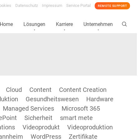
ookies
Datenschutz
Impressum
Service Portal
REMOTE SUPPORT
Home
Lösungen
Karriere
Unternehmen
Cloud
Content
Content Creation
duktion
Gesundheitswesen
Hardware
Managed Services
Microsoft 365
ePoint
Sicherheit
smart mete
tions
Videoprodukt
Videoproduktion
annheim
WordPress
Zertifikate