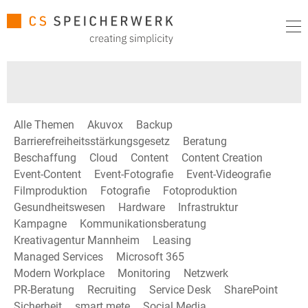
Alle Themen
Akuvox
Backup
Barrierefreiheitsstärkungsgesetz
Beratung
Beschaffung
Cloud
Content
Content Creation
Event-Content
Event-Fotografie
Event-Videografie
Filmproduktion
Fotografie
Fotoproduktion
Gesundheitswesen
Hardware
Infrastruktur
Kampagne
Kommunikationsberatung
Kreativagentur Mannheim
Leasing
Managed Services
Microsoft 365
Modern Workplace
Monitoring
Netzwerk
PR-Beratung
Recruiting
Service Desk
SharePoint
Sicherheit
smart mete
Social Media