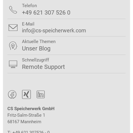
Telefon

+49 621 307 526 0
E-Mail

info@cs-speicherwerk.com
Aktuelle Themen

Unser Blog
Schnellzugriff

Remote Support



CS Speicherwerk GmbH
Fritz-Salm-Straße 1
68167 Mannheim
T: +49 621 307526 - 0