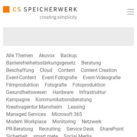
Alle Themen
Akuvox
Backup
Barrierefreiheitsstärkungsgesetz
Beratung
Beschaffung
Cloud
Content
Content Creation
Event-Content
Event-Fotografie
Event-Videografie
Filmproduktion
Fotografie
Fotoproduktion
Gesundheitswesen
Hardware
Infrastruktur
Kampagne
Kommunikationsberatung
Kreativagentur Mannheim
Leasing
Managed Services
Microsoft 365
Modern Workplace
Monitoring
Netzwerk
PR-Beratung
Recruiting
Service Desk
SharePoint
Sicherheit
smart mete
Social Media