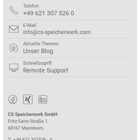
Telefon

+49 621 307 526 0
E-Mail

info@cs-speicherwerk.com
Aktuelle Themen

Unser Blog
Schnellzugriff

Remote Support



CS Speicherwerk GmbH
Fritz-Salm-Straße 1
68167 Mannheim
T: +49 621 307526 - 0