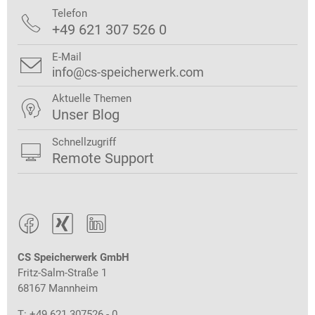
Telefon

+49 621 307 526 0
E-Mail

info@cs-speicherwerk.com
Aktuelle Themen

Unser Blog
Schnellzugriff

Remote Support



CS Speicherwerk GmbH
Fritz-Salm-Straße 1
68167 Mannheim
T: +49 621 307526 - 0