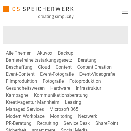
Alle Themen
Akuvox
Backup
Barrierefreiheitsstärkungsgesetz
Beratung
Beschaffung
Cloud
Content
Content Creation
Event-Content
Event-Fotografie
Event-Videografie
Filmproduktion
Fotografie
Fotoproduktion
Gesundheitswesen
Hardware
Infrastruktur
Kampagne
Kommunikationsberatung
Kreativagentur Mannheim
Leasing
Managed Services
Microsoft 365
Modern Workplace
Monitoring
Netzwerk
PR-Beratung
Recruiting
Service Desk
SharePoint
Sicherheit
smart mete
Social Media