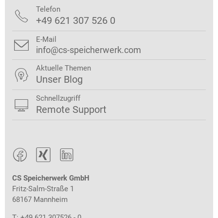
Telefon

+49 621 307 526 0
E-Mail

info@cs-speicherwerk.com
Aktuelle Themen

Unser Blog
Schnellzugriff

Remote Support



CS Speicherwerk GmbH
Fritz-Salm-Straße 1
68167 Mannheim
T: +49 621 307526 - 0