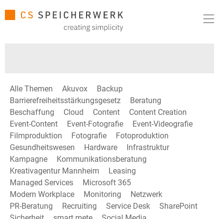
Alle Themen
Akuvox
Backup
Barrierefreiheitsstärkungsgesetz
Beratung
Beschaffung
Cloud
Content
Content Creation
Event-Content
Event-Fotografie
Event-Videografie
Filmproduktion
Fotografie
Fotoproduktion
Gesundheitswesen
Hardware
Infrastruktur
Kampagne
Kommunikationsberatung
Kreativagentur Mannheim
Leasing
Managed Services
Microsoft 365
Modern Workplace
Monitoring
Netzwerk
PR-Beratung
Recruiting
Service Desk
SharePoint
Sicherheit
smart mete
Social Media