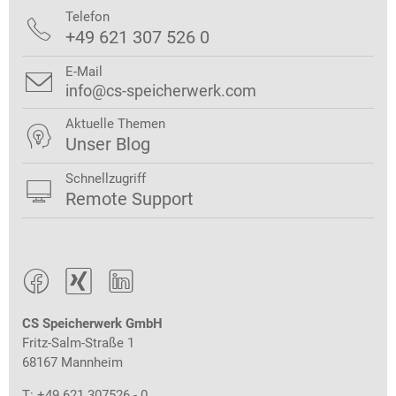
Telefon

+49 621 307 526 0
E-Mail

info@cs-speicherwerk.com
Aktuelle Themen

Unser Blog
Schnellzugriff

Remote Support



CS Speicherwerk GmbH
Fritz-Salm-Straße 1
68167 Mannheim
T: +49 621 307526 - 0