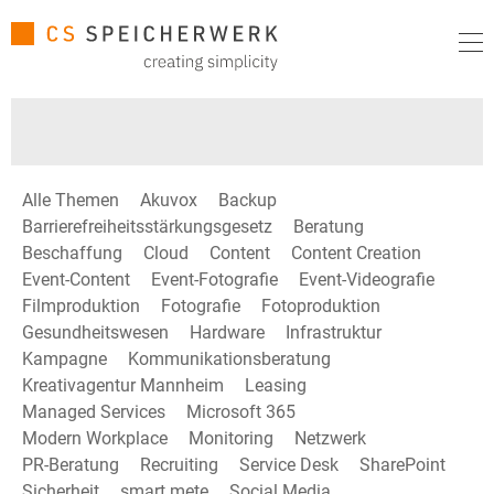
Alle Themen
Akuvox
Backup
Barrierefreiheitsstärkungsgesetz
Beratung
Beschaffung
Cloud
Content
Content Creation
Event-Content
Event-Fotografie
Event-Videografie
Filmproduktion
Fotografie
Fotoproduktion
Gesundheitswesen
Hardware
Infrastruktur
Kampagne
Kommunikationsberatung
Kreativagentur Mannheim
Leasing
Managed Services
Microsoft 365
Modern Workplace
Monitoring
Netzwerk
PR-Beratung
Recruiting
Service Desk
SharePoint
Sicherheit
smart mete
Social Media