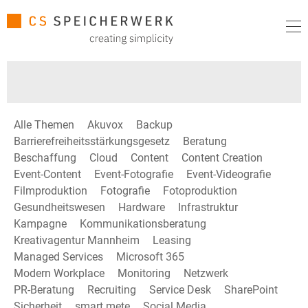
Alle Themen
Akuvox
Backup
Barrierefreiheitsstärkungsgesetz
Beratung
Beschaffung
Cloud
Content
Content Creation
Event-Content
Event-Fotografie
Event-Videografie
Filmproduktion
Fotografie
Fotoproduktion
Gesundheitswesen
Hardware
Infrastruktur
Kampagne
Kommunikationsberatung
Kreativagentur Mannheim
Leasing
Managed Services
Microsoft 365
Modern Workplace
Monitoring
Netzwerk
PR-Beratung
Recruiting
Service Desk
SharePoint
Sicherheit
smart mete
Social Media