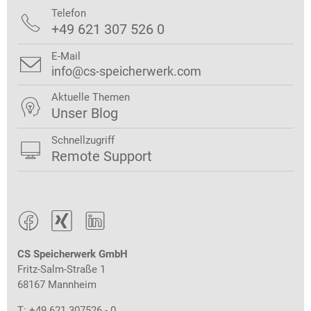
Telefon

+49 621 307 526 0
E-Mail

info@cs-speicherwerk.com
Aktuelle Themen

Unser Blog
Schnellzugriff

Remote Support



CS Speicherwerk GmbH
Fritz-Salm-Straße 1
68167 Mannheim
T: +49 621 307526 - 0