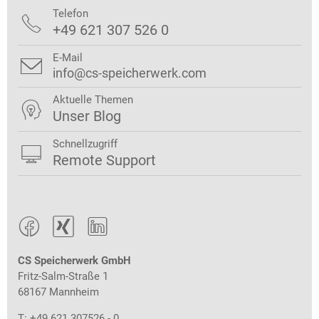
Telefon

+49 621 307 526 0
E-Mail

info@cs-speicherwerk.com
Aktuelle Themen

Unser Blog
Schnellzugriff

Remote Support



CS Speicherwerk GmbH
Fritz-Salm-Straße 1
68167 Mannheim
T: +49 621 307526 - 0