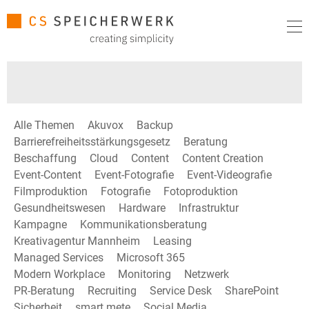
Alle Themen
Akuvox
Backup
Barrierefreiheitsstärkungsgesetz
Beratung
Beschaffung
Cloud
Content
Content Creation
Event-Content
Event-Fotografie
Event-Videografie
Filmproduktion
Fotografie
Fotoproduktion
Gesundheitswesen
Hardware
Infrastruktur
Kampagne
Kommunikationsberatung
Kreativagentur Mannheim
Leasing
Managed Services
Microsoft 365
Modern Workplace
Monitoring
Netzwerk
PR-Beratung
Recruiting
Service Desk
SharePoint
Sicherheit
smart mete
Social Media