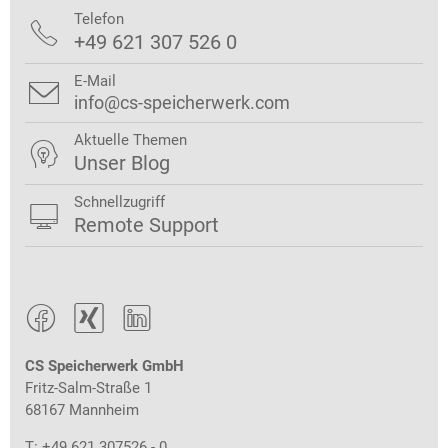
Telefon

+49 621 307 526 0
E-Mail

info@cs-speicherwerk.com
Aktuelle Themen

Unser Blog
Schnellzugriff

Remote Support



CS Speicherwerk GmbH
Fritz-Salm-Straße 1
68167 Mannheim
T: +49 621 307526 - 0