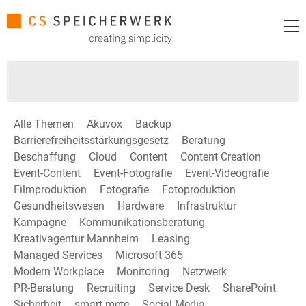
Alle Themen
Akuvox
Backup
Barrierefreiheitsstärkungsgesetz
Beratung
Beschaffung
Cloud
Content
Content Creation
Event-Content
Event-Fotografie
Event-Videografie
Filmproduktion
Fotografie
Fotoproduktion
Gesundheitswesen
Hardware
Infrastruktur
Kampagne
Kommunikationsberatung
Kreativagentur Mannheim
Leasing
Managed Services
Microsoft 365
Modern Workplace
Monitoring
Netzwerk
PR-Beratung
Recruiting
Service Desk
SharePoint
Sicherheit
smart mete
Social Media