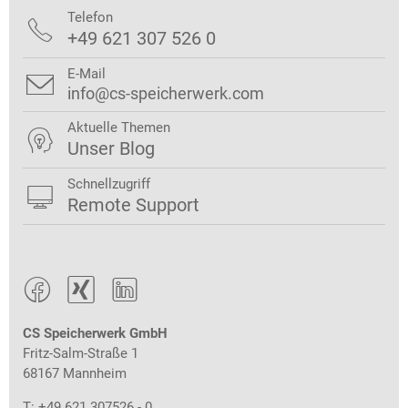
Telefon

+49 621 307 526 0
E-Mail

info@cs-speicherwerk.com
Aktuelle Themen

Unser Blog
Schnellzugriff

Remote Support



CS Speicherwerk GmbH
Fritz-Salm-Straße 1
68167 Mannheim
T: +49 621 307526 - 0