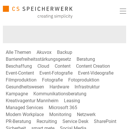
Alle Themen
Akuvox
Backup
Barrierefreiheitsstärkungsgesetz
Beratung
Beschaffung
Cloud
Content
Content Creation
Event-Content
Event-Fotografie
Event-Videografie
Filmproduktion
Fotografie
Fotoproduktion
Gesundheitswesen
Hardware
Infrastruktur
Kampagne
Kommunikationsberatung
Kreativagentur Mannheim
Leasing
Managed Services
Microsoft 365
Modern Workplace
Monitoring
Netzwerk
PR-Beratung
Recruiting
Service Desk
SharePoint
Sicherheit
smart mete
Social Media