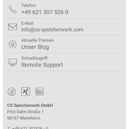
Telefon

+49 621 307 526 0
E-Mail

info@cs-speicherwerk.com
Aktuelle Themen

Unser Blog
Schnellzugriff

Remote Support



CS Speicherwerk GmbH
Fritz-Salm-Straße 1
68167 Mannheim
T: +49 621 307526 - 0