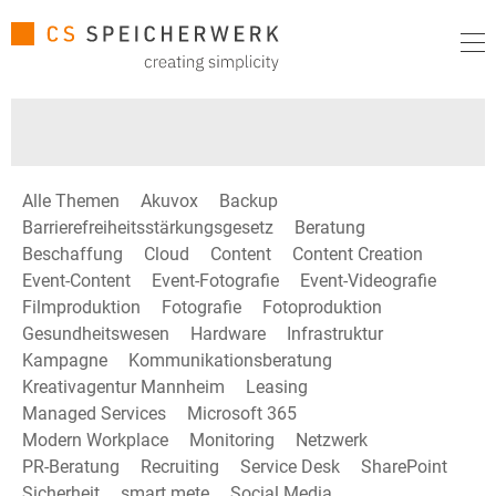
Alle Themen
Akuvox
Backup
Barrierefreiheitsstärkungsgesetz
Beratung
Beschaffung
Cloud
Content
Content Creation
Event-Content
Event-Fotografie
Event-Videografie
Filmproduktion
Fotografie
Fotoproduktion
Gesundheitswesen
Hardware
Infrastruktur
Kampagne
Kommunikationsberatung
Kreativagentur Mannheim
Leasing
Managed Services
Microsoft 365
Modern Workplace
Monitoring
Netzwerk
PR-Beratung
Recruiting
Service Desk
SharePoint
Sicherheit
smart mete
Social Media