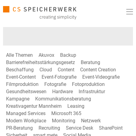
Alle Themen
Akuvox
Backup
Barrierefreiheitsstärkungsgesetz
Beratung
Beschaffung
Cloud
Content
Content Creation
Event-Content
Event-Fotografie
Event-Videografie
Filmproduktion
Fotografie
Fotoproduktion
Gesundheitswesen
Hardware
Infrastruktur
Kampagne
Kommunikationsberatung
Kreativagentur Mannheim
Leasing
Managed Services
Microsoft 365
Modern Workplace
Monitoring
Netzwerk
PR-Beratung
Recruiting
Service Desk
SharePoint
Sicherheit
smart mete
Social Media