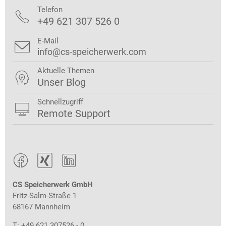
Telefon

+49 621 307 526 0
E-Mail

info@cs-speicherwerk.com
Aktuelle Themen

Unser Blog
Schnellzugriff

Remote Support



CS Speicherwerk GmbH
Fritz-Salm-Straße 1
68167 Mannheim
T: +49 621 307526 - 0