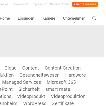
ookies
Datenschutz
Impressum
Service Portal
REMOTE SUPPORT
Home
Lösungen
Karriere
Unternehmen
Cloud
Content
Content Creation
duktion
Gesundheitswesen
Hardware
Managed Services
Microsoft 365
ePoint
Sicherheit
smart mete
tions
Videoprodukt
Videoproduktion
annheim
WordPress
Zertifikate