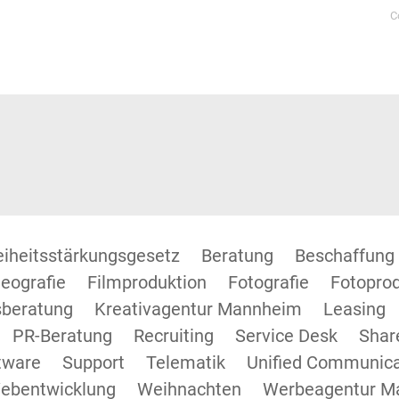
C
reiheitsstärkungsgesetz
Beratung
Beschaffung
eografie
Filmproduktion
Fotografie
Fotopro
beratung
Kreativagentur Mannheim
Leasing
PR-Beratung
Recruiting
Service Desk
Shar
tware
Support
Telematik
Unified Communica
ebentwicklung
Weihnachten
Werbeagentur M