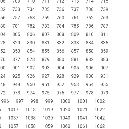
708
709
710
711
712
713
714
715
732
733
734
735
736
737
738
739
756
757
758
759
760
761
762
763
780
781
782
783
784
785
786
787
804
805
806
807
808
809
810
811
828
829
830
831
832
833
834
835
852
853
854
855
856
857
858
859
876
877
878
879
880
881
882
883
900
901
902
903
904
905
906
907
924
925
926
927
928
929
930
931
948
949
950
951
952
953
954
955
972
973
974
975
976
977
978
979
996
997
998
999
1000
1001
1002
6
1017
1018
1019
1020
1021
1022
6
1037
1038
1039
1040
1041
1042
6
1057
1058
1059
1060
1061
1062