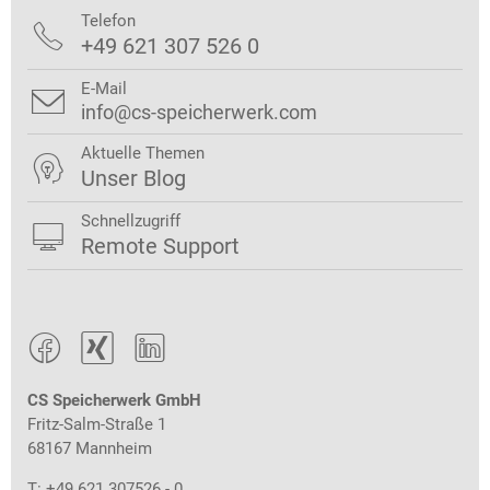
Telefon

+49 621 307 526 0
E-Mail

info@cs-speicherwerk.com
Aktuelle Themen

Unser Blog
Schnellzugriff

Remote Support



CS Speicherwerk GmbH
Fritz-Salm-Straße 1
68167 Mannheim
T: +49 621 307526 - 0