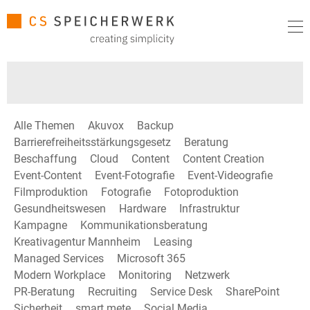
Alle Themen
Akuvox
Backup
Barrierefreiheitsstärkungsgesetz
Beratung
Beschaffung
Cloud
Content
Content Creation
Event-Content
Event-Fotografie
Event-Videografie
Filmproduktion
Fotografie
Fotoproduktion
Gesundheitswesen
Hardware
Infrastruktur
Kampagne
Kommunikationsberatung
Kreativagentur Mannheim
Leasing
Managed Services
Microsoft 365
Modern Workplace
Monitoring
Netzwerk
PR-Beratung
Recruiting
Service Desk
SharePoint
Sicherheit
smart mete
Social Media