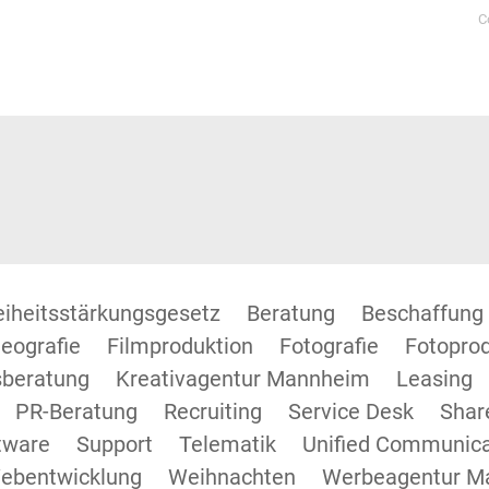
C
reiheitsstärkungsgesetz
Beratung
Beschaffung
eografie
Filmproduktion
Fotografie
Fotopro
beratung
Kreativagentur Mannheim
Leasing
PR-Beratung
Recruiting
Service Desk
Shar
tware
Support
Telematik
Unified Communica
ebentwicklung
Weihnachten
Werbeagentur M