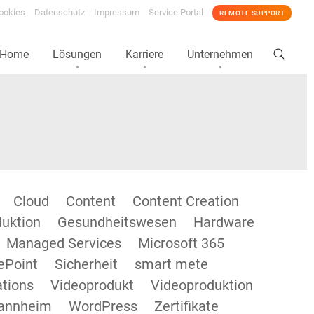
ookies
Datenschutz
Impressum
Service Portal
REMOTE SUPPORT
Home
Lösungen
Karriere
Unternehmen
Cloud
Content
Content Creation
duktion
Gesundheitswesen
Hardware
Managed Services
Microsoft 365
ePoint
Sicherheit
smart mete
tions
Videoprodukt
Videoproduktion
annheim
WordPress
Zertifikate