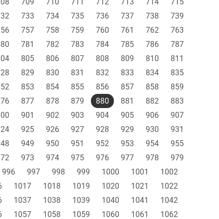
708
709
710
711
712
713
714
715
732
733
734
735
736
737
738
739
756
757
758
759
760
761
762
763
780
781
782
783
784
785
786
787
804
805
806
807
808
809
810
811
828
829
830
831
832
833
834
835
852
853
854
855
856
857
858
859
876
877
878
879
880
881
882
883
900
901
902
903
904
905
906
907
924
925
926
927
928
929
930
931
948
949
950
951
952
953
954
955
972
973
974
975
976
977
978
979
996
997
998
999
1000
1001
1002
6
1017
1018
1019
1020
1021
1022
6
1037
1038
1039
1040
1041
1042
6
1057
1058
1059
1060
1061
1062