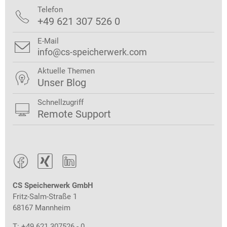
Telefon

+49 621 307 526 0
E-Mail

info@cs-speicherwerk.com
Aktuelle Themen

Unser Blog
Schnellzugriff

Remote Support



CS Speicherwerk GmbH
Fritz-Salm-Straße 1
68167 Mannheim
T: +49 621 307526 - 0