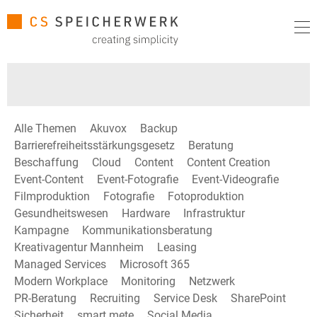
Alle Themen
Akuvox
Backup
Barrierefreiheitsstärkungsgesetz
Beratung
Beschaffung
Cloud
Content
Content Creation
Event-Content
Event-Fotografie
Event-Videografie
Filmproduktion
Fotografie
Fotoproduktion
Gesundheitswesen
Hardware
Infrastruktur
Kampagne
Kommunikationsberatung
Kreativagentur Mannheim
Leasing
Managed Services
Microsoft 365
Modern Workplace
Monitoring
Netzwerk
PR-Beratung
Recruiting
Service Desk
SharePoint
Sicherheit
smart mete
Social Media