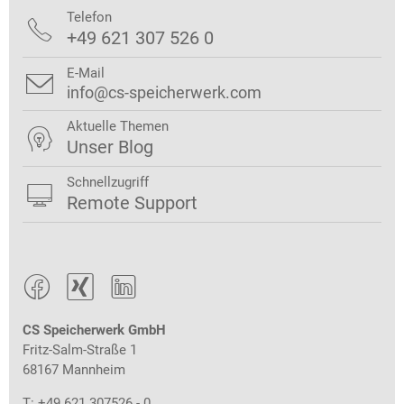
Telefon

+49 621 307 526 0
E-Mail

info@cs-speicherwerk.com
Aktuelle Themen

Unser Blog
Schnellzugriff

Remote Support



CS Speicherwerk GmbH
Fritz-Salm-Straße 1
68167 Mannheim
T: +49 621 307526 - 0