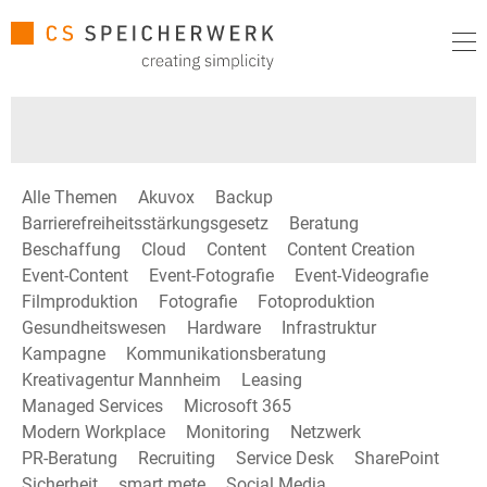
Alle Themen
Akuvox
Backup
Barrierefreiheitsstärkungsgesetz
Beratung
Beschaffung
Cloud
Content
Content Creation
Event-Content
Event-Fotografie
Event-Videografie
Filmproduktion
Fotografie
Fotoproduktion
Gesundheitswesen
Hardware
Infrastruktur
Kampagne
Kommunikationsberatung
Kreativagentur Mannheim
Leasing
Managed Services
Microsoft 365
Modern Workplace
Monitoring
Netzwerk
PR-Beratung
Recruiting
Service Desk
SharePoint
Sicherheit
smart mete
Social Media