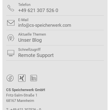
Telefon

+49 621 307 526 0
E-Mail

info@cs-speicherwerk.com
Aktuelle Themen

Unser Blog
Schnellzugriff

Remote Support



CS Speicherwerk GmbH
Fritz-Salm-Straße 1
68167 Mannheim
T: +49 621 307526 - 0