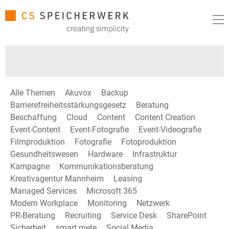
Alle Themen
Akuvox
Backup
Barrierefreiheitsstärkungsgesetz
Beratung
Beschaffung
Cloud
Content
Content Creation
Event-Content
Event-Fotografie
Event-Videografie
Filmproduktion
Fotografie
Fotoproduktion
Gesundheitswesen
Hardware
Infrastruktur
Kampagne
Kommunikationsberatung
Kreativagentur Mannheim
Leasing
Managed Services
Microsoft 365
Modern Workplace
Monitoring
Netzwerk
PR-Beratung
Recruiting
Service Desk
SharePoint
Sicherheit
smart mete
Social Media