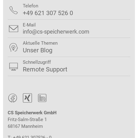
Telefon

+49 621 307 526 0
E-Mail

info@cs-speicherwerk.com
Aktuelle Themen

Unser Blog
Schnellzugriff

Remote Support



CS Speicherwerk GmbH
Fritz-Salm-Straße 1
68167 Mannheim
T: +49 621 307526 - 0