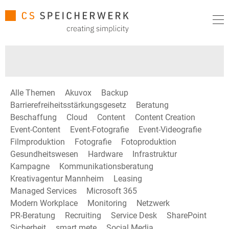
Alle Themen
Akuvox
Backup
Barrierefreiheitsstärkungsgesetz
Beratung
Beschaffung
Cloud
Content
Content Creation
Event-Content
Event-Fotografie
Event-Videografie
Filmproduktion
Fotografie
Fotoproduktion
Gesundheitswesen
Hardware
Infrastruktur
Kampagne
Kommunikationsberatung
Kreativagentur Mannheim
Leasing
Managed Services
Microsoft 365
Modern Workplace
Monitoring
Netzwerk
PR-Beratung
Recruiting
Service Desk
SharePoint
Sicherheit
smart mete
Social Media