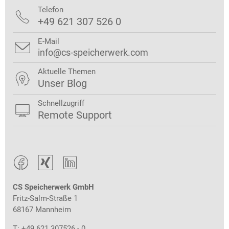
Telefon

+49 621 307 526 0
E-Mail

info@cs-speicherwerk.com
Aktuelle Themen

Unser Blog
Schnellzugriff

Remote Support



CS Speicherwerk GmbH
Fritz-Salm-Straße 1
68167 Mannheim
T: +49 621 307526 - 0