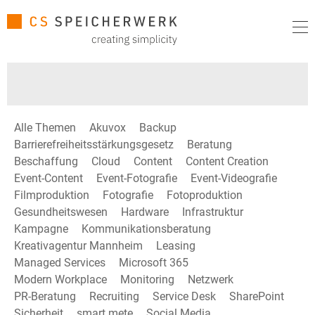
Alle Themen
Akuvox
Backup
Barrierefreiheitsstärkungsgesetz
Beratung
Beschaffung
Cloud
Content
Content Creation
Event-Content
Event-Fotografie
Event-Videografie
Filmproduktion
Fotografie
Fotoproduktion
Gesundheitswesen
Hardware
Infrastruktur
Kampagne
Kommunikationsberatung
Kreativagentur Mannheim
Leasing
Managed Services
Microsoft 365
Modern Workplace
Monitoring
Netzwerk
PR-Beratung
Recruiting
Service Desk
SharePoint
Sicherheit
smart mete
Social Media