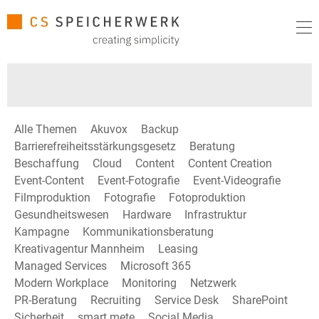
Alle Themen
Akuvox
Backup
Barrierefreiheitsstärkungsgesetz
Beratung
Beschaffung
Cloud
Content
Content Creation
Event-Content
Event-Fotografie
Event-Videografie
Filmproduktion
Fotografie
Fotoproduktion
Gesundheitswesen
Hardware
Infrastruktur
Kampagne
Kommunikationsberatung
Kreativagentur Mannheim
Leasing
Managed Services
Microsoft 365
Modern Workplace
Monitoring
Netzwerk
PR-Beratung
Recruiting
Service Desk
SharePoint
Sicherheit
smart mete
Social Media