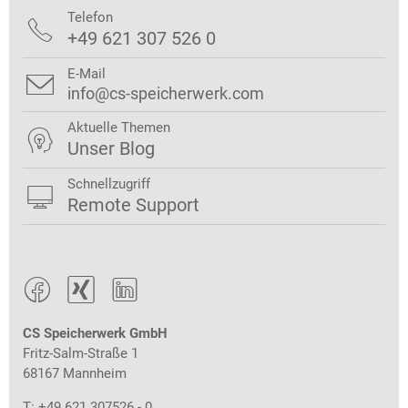
Telefon

+49 621 307 526 0
E-Mail

info@cs-speicherwerk.com
Aktuelle Themen

Unser Blog
Schnellzugriff

Remote Support



CS Speicherwerk GmbH
Fritz-Salm-Straße 1
68167 Mannheim
T: +49 621 307526 - 0