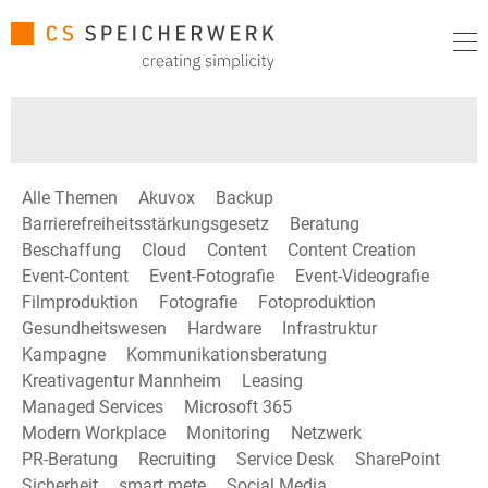
Alle Themen
Akuvox
Backup
Barrierefreiheitsstärkungsgesetz
Beratung
Beschaffung
Cloud
Content
Content Creation
Event-Content
Event-Fotografie
Event-Videografie
Filmproduktion
Fotografie
Fotoproduktion
Gesundheitswesen
Hardware
Infrastruktur
Kampagne
Kommunikationsberatung
Kreativagentur Mannheim
Leasing
Managed Services
Microsoft 365
Modern Workplace
Monitoring
Netzwerk
PR-Beratung
Recruiting
Service Desk
SharePoint
Sicherheit
smart mete
Social Media