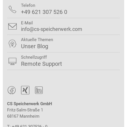
Telefon

+49 621 307 526 0
E-Mail

info@cs-speicherwerk.com
Aktuelle Themen

Unser Blog
Schnellzugriff

Remote Support



CS Speicherwerk GmbH
Fritz-Salm-Straße 1
68167 Mannheim
T: +49 621 307526 - 0